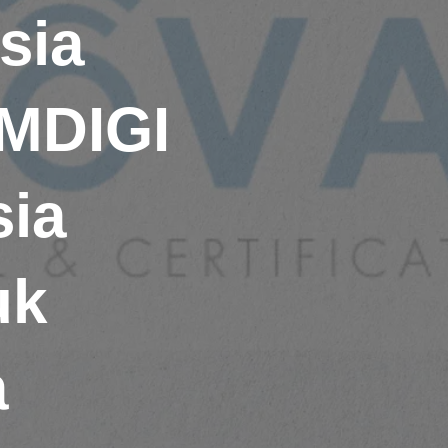
sia
OMDIGI
sia
uk
a