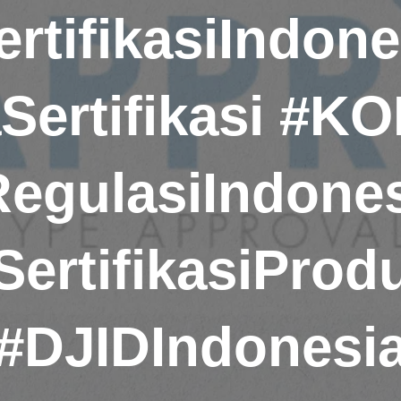
ertifikasiIndone
Sertifikasi #K
egulasiIndone
SertifikasiProd
#DJIDIndonesi