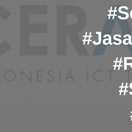
#S
#Jasa
#R
#