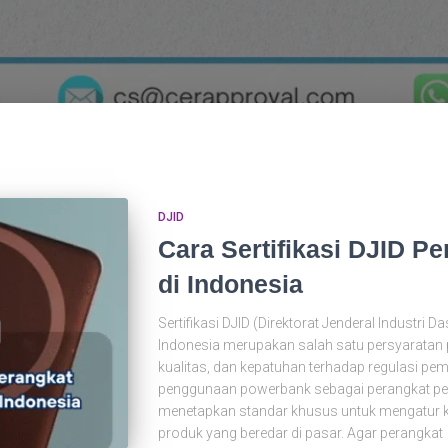
DJID
Cara Sertifikasi DJID P
di Indonesia
Sertifikasi DJID (Direktorat Jenderal Industri 
Indonesia merupakan salah satu persyaratan
kualitas, dan kepatuhan terhadap regulasi pe
penggunaan powerbank sebagai perangkat pen
menetapkan standar khusus untuk mengatur k
produk yang beredar di pasar. Agar perangkat