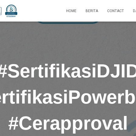
HOME
BERITA
CONTACT
D
#SertifikasiDJI
rtifikasiPower
#Cerapproval