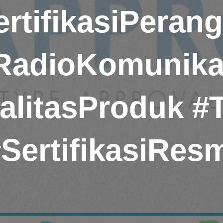
ertifikasiPerang
RadioKomunika
alitasProduk 
SertifikasiRes