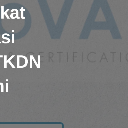
kat
si
#TKDN
mi