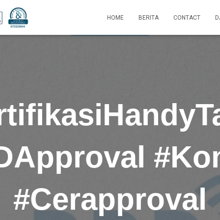
HOME
BERITA
CONTACT
D
rtifikasiHandyTa
DApproval #Ko
#Cerapproval