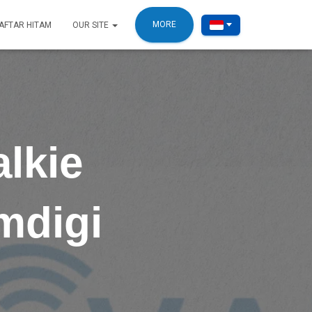
MORE
AFTAR HITAM
OUR SITE
lkie
mdigi