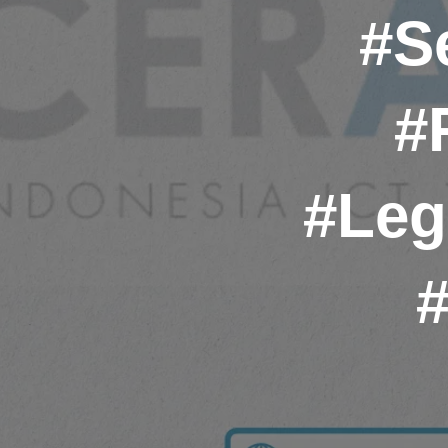
#S
#
#Leg
#