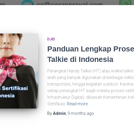
DJID
Panduan Lengkap Proses
Talkie di Indonesia
Perangkat Handy Talkie (HT) atau walkie talki
arah yang banyak digunakan di berbagai sektor
transportasi, hingga kegiatan outdoor. Kare
setiap perangkat HT wajib melalui proses sertif
Infrastruktur Digital) dibawah Kementerian In
Sertifikasi
Read more
By
Admin
,
9 months
ago