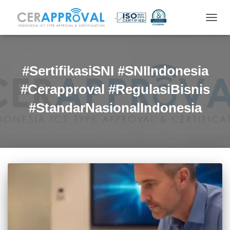
TOGG
NAVIG
#SertifikasiSNI #SNIIndonesia
#Cerapproval #RegulasiBisnis
#StandarNasionalIndonesia