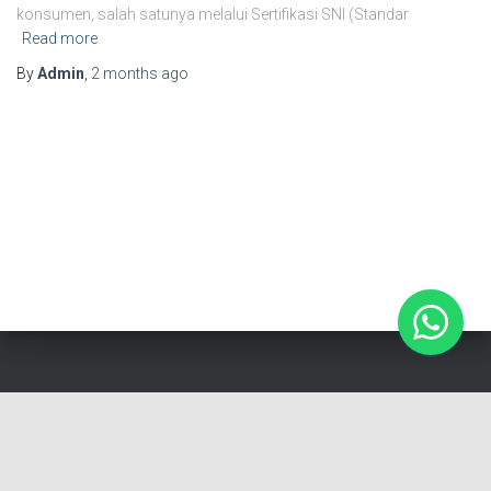
konsumen, salah satunya melalui Sertifikasi SNI (Standar
Read more
By
Admin
,
2 months
ago
Cerapproval