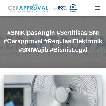
TOGG
NAVIG
#SNIKipasAngin #SertifikasiSNI
#Cerapproval #RegulasiElektronik
#SNIWajib #BisnisLegal