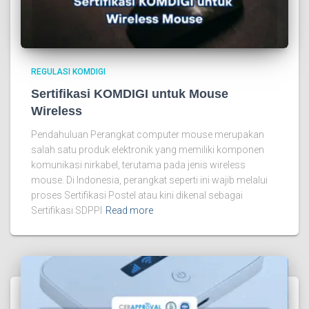
REGULASI KOMDIGI
Sertifikasi KOMDIGI untuk Mouse
Wireless
Pendahuluan Perangkat computer mouse merupakan
salah satu produk elektronik yang memiliki komponen
komunikasi nirkabel, terutama pada jenis wireless
mouse. Di Indonesia, perangkat seperti ini wajib melalui
proses Sertifikasi Postel atau kini dikenal sebagai
Sertifikasi SDPPI
Read more