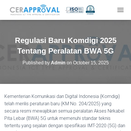
T
O
G
G
L
Regulasi Baru Komdigi 2025
E
N
Tentang Peralatan BWA 5G
A
V
Published by
Admin
on
October 15, 2025
I
G
A
T
I
O
Kementerian Komunikasi dan Digital Indonesia (Komdigi)
N
telah merilis peraturan baru (KM No. 204/2025) yang
secara resmi mewajibkan semua peralatan Akses Nirkabel
Pita Lebar (BWA) 5G untuk memenuhi standar teknis
tertentu yang sejalan dengan spesifikasi IMT-2020 (5G) dan