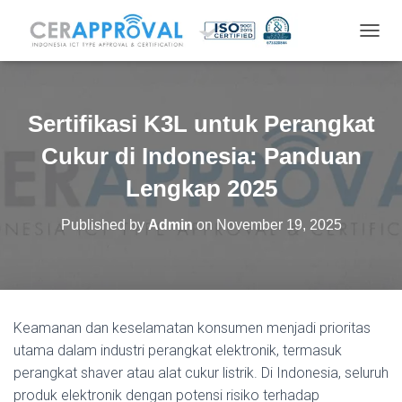
T
O
G
G
L
Sertifikasi K3L untuk Perangkat
E
N
Cukur di Indonesia: Panduan
A
V
Lengkap 2025
I
G
Published by
Admin
on
November 19, 2025
A
T
I
O
N
Keamanan dan keselamatan konsumen menjadi prioritas
utama dalam industri perangkat elektronik, termasuk
perangkat shaver atau alat cukur listrik. Di Indonesia, seluruh
produk elektronik dengan potensi risiko terhadap