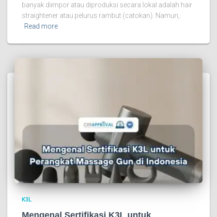
banyak diimpor atau diproduksi secara lokal adalah hair
straightener atau pelurus rambut (catokan). Namun,
Read more
K3L
Mengenal Sertifikasi K3L untuk