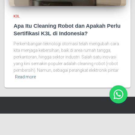
K3L
Apa Itu Cleaning Robot dan Apakah Perlu
Sertifikasi K3L di Indonesia?
Perkembangan teknologi otomasi telah mengubah cara
kita menjaga kebersihan, baik di area rumah tangga,
perkantoran, hingga sektor industri. Salah satu inovasi
yang kini semakin populer adalah cleaning robot (robot
pembersih). Namun, sebagai perangkat elektronik pintar
Read more
Cerapproval