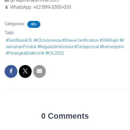
📱 WhatsApp: +62 899‑3300‑033
Categories:
K3L
Tags:
#SertifikasiK3L #K3LIndonesia #ShaverCertification #SNIWajib #K
eamananProduk #RegulasiIndonesia #Cerapproval #Kemenperin
#PerangkatElektronik #K3L2025
0 Comments