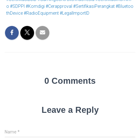
o #SDPPI #Komdigi #Cerapproval #SertifikasiPerangkat #Bluetoo
thDevice #RadioEquipment #LegalImportID
0 Comments
Leave a Reply
Name
*