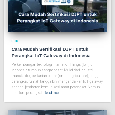
DJID
Cara Mudah Sertifikasi DJPT untuk
Perangkat IoT Gateway di Indonesia
Perkembangan teknologi Internet of Things (IoT) di
Indonesia tumbuh sangat pesat. Mulai dari industri
manufaktur, pertanian pintar (smart agriculture), hingga
perangkat rumah tangga kini mengandalkan IoT gateway
sebagai jembatan komunikasi antar perangkat. Namun,
sebelum perangkat
Read more