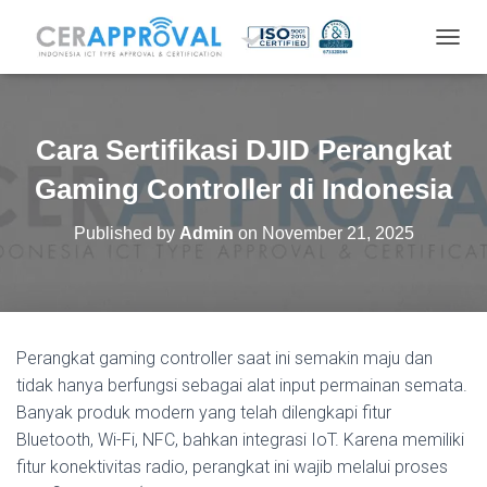
T
O
G
G
L
Cara Sertifikasi DJID Perangkat
E
N
Gaming Controller di Indonesia
A
V
Published by
Admin
on
November 21, 2025
I
G
A
T
I
O
Perangkat gaming controller saat ini semakin maju dan
N
tidak hanya berfungsi sebagai alat input permainan semata.
Banyak produk modern yang telah dilengkapi fitur
Bluetooth, Wi-Fi, NFC, bahkan integrasi IoT. Karena memiliki
fitur konektivitas radio, perangkat ini wajib melalui proses