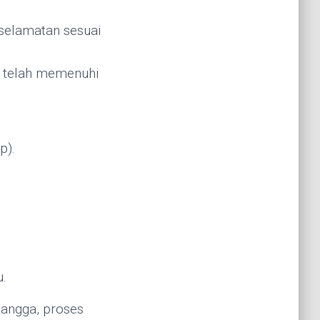
eselamatan sesuai
k telah memenuhi
p).
u.
tangga, proses