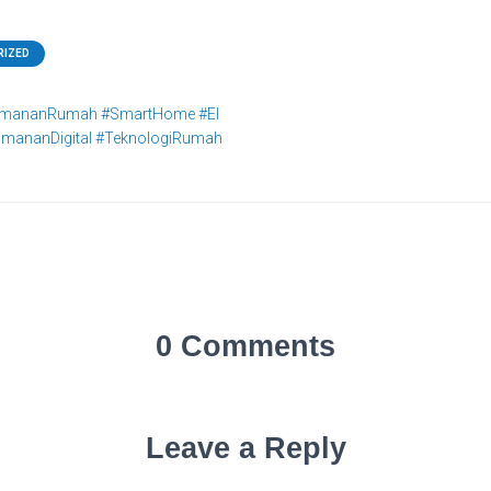
RIZED
eamananRumah #SmartHome #El
eamananDigital #TeknologiRumah
0 Comments
Leave a Reply