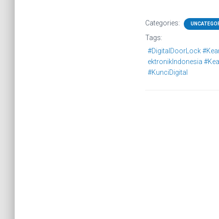
Categories:
UNCATEGO
Tags:
#DigitalDoorLock #K
ektronikIndonesia #K
#KunciDigital