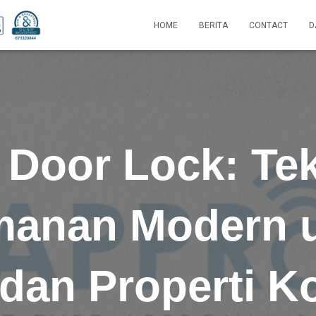
HOME
BERITA
CONTACT
D
l Door Lock: Te
anan Modern 
dan Properti K