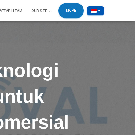
MORE
AFTAR HITAM
OUR SITE
knologi
untuk
omersial