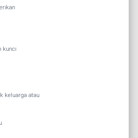
erikan
n kunci
k keluarga atau
u.