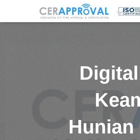
Digita
Keam
Hunian 