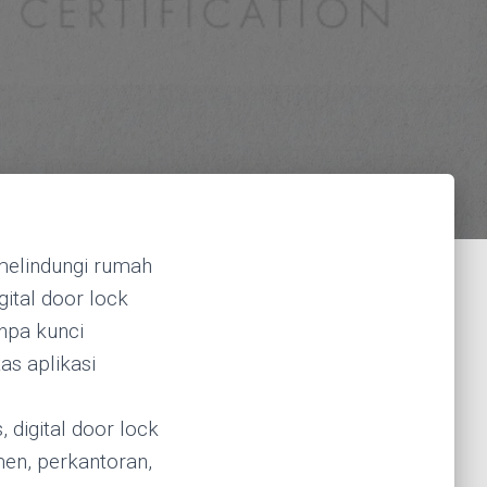
elindungi rumah
ital door lock
anpa kunci
as aplikasi
digital door lock
men, perkantoran,