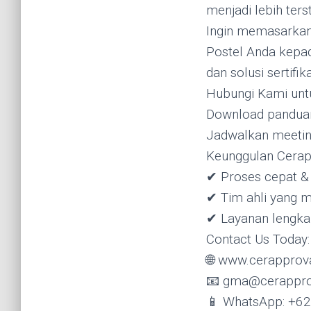
menjadi lebih terst
Ingin memasarkan 
Postel Anda kepa
dan solusi sertifik
Hubungi Kami untuk
Download panduan 
Jadwalkan meeting
Keunggulan Cerap
✔ Proses cepat & 
✔ Tim ahli yang 
✔ Layanan lengk
Contact Us Today:
🌐 www.cerapprov
📧 gma@cerappro
📱 WhatsApp: +6