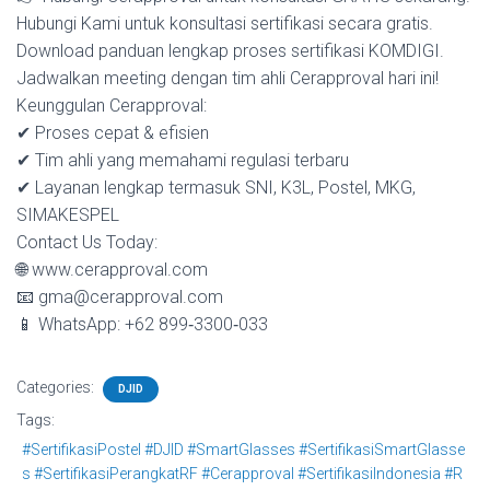
Hubungi Kami untuk konsultasi sertifikasi secara gratis.
Download panduan lengkap proses sertifikasi KOMDIGI.
Jadwalkan meeting dengan tim ahli Cerapproval hari ini!
Keunggulan Cerapproval:
✔ Proses cepat & efisien
✔ Tim ahli yang memahami regulasi terbaru
✔ Layanan lengkap termasuk SNI, K3L, Postel, MKG,
SIMAKESPEL
Contact Us Today:
🌐 www.cerapproval.com
📧 gma@cerapproval.com
📱 WhatsApp: +62 899‑3300‑033
Categories:
DJID
Tags:
#SertifikasiPostel #DJID #SmartGlasses #SertifikasiSmartGlasse
s #SertifikasiPerangkatRF #Cerapproval #SertifikasiIndonesia #R