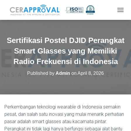
T
O
G
G
L
Sertifikasi Postel DJID Perangkat
E
N
Smart Glasses yang Memiliki
A
V
Radio Frekuensi di Indonesia
I
G
Published by
Admin
on
April 8, 2026
A
T
I
O
N
Perkembangan teknologi wearable di Indonesia semakin
pesat, dan salah satu inovasi yang mulai menarik perhatian
pasar adalah smart glasses atau kacamata pintar.
Perangkat ini tidak lagi hanya berfungsi sebagai alat bantu