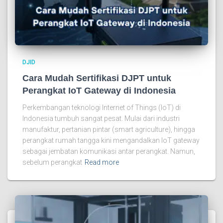
DJID
Cara Mudah Sertifikasi DJPT untuk
Perangkat IoT Gateway di Indonesia
Perkembangan teknologi Internet of Things (IoT) di
Indonesia tumbuh sangat pesat. Mulai dari industri
manufaktur, pertanian pintar (smart agriculture), hingga
perangkat rumah tangga kini mengandalkan IoT gateway
sebagai jembatan komunikasi antar perangkat. Namun,
sebelum perangkat
Read more