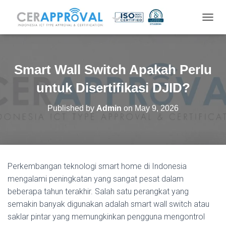
T
O
G
G
L
Smart Wall Switch Apakah Perlu
E
N
untuk Disertifikasi DJID?
A
V
Published by
Admin
on
May 9, 2026
I
G
A
T
I
O
Perkembangan teknologi smart home di Indonesia
N
mengalami peningkatan yang sangat pesat dalam
beberapa tahun terakhir. Salah satu perangkat yang
semakin banyak digunakan adalah smart wall switch atau
saklar pintar yang memungkinkan pengguna mengontrol