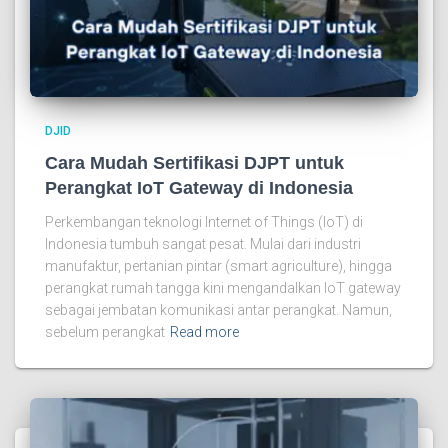
DJID
Cara Mudah Sertifikasi DJPT untuk
Perangkat IoT Gateway di Indonesia
Perkembangan teknologi Internet of Things (IoT) di
Indonesia tumbuh sangat pesat. Mulai dari industri
manufaktur, pertanian pintar (smart agriculture), hingga
perangkat rumah tangga kini mengandalkan IoT gateway
sebagai jembatan komunikasi antar perangkat. Namun,
sebelum perangkat
Read more