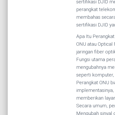
sertifikasi DJID m
perangkat telekomu
membahas secara 
sertifikasi DJID y
Apa Itu Perangka
ONU atau Optical 
jaringan fiber op
Fungsi utama pera
mengubahnya menja
seperti komputer, r
Perangkat ONU bia
implementasinya, 
memberikan layana
Secara umum, pera
Mengubah sinyal op