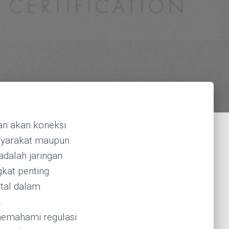
an akan koneksi
asyarakat maupun
adalah jaringan
gkat penting
ital dalam
.
memahami regulasi