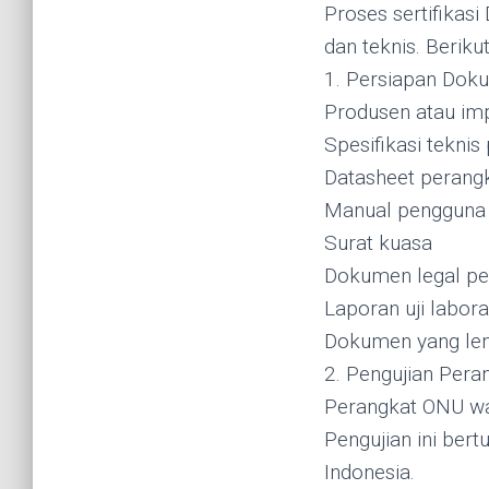
Proses sertifikas
dan teknis. Berik
1. Persiapan Dok
Produsen atau im
Spesifikasi teknis
Datasheet perang
Manual pengguna
Surat kuasa
Dokumen legal p
Laporan uji labor
Dokumen yang len
2. Pengujian Pera
Perangkat ONU waji
Pengujian ini ber
Indonesia.