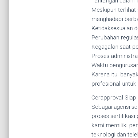
Tantangan dalam P
Meskipun terlihat 
menghadapi berbag
Ketidaksesuaian 
Perubahan regula
Kegagalan saat pe
Proses administr
Waktu pengurusan
Karena itu, banya
profesional untu
Cerapproval Siap
Sebagai agensi se
proses sertifikas
kami memiliki pen
teknologi dan tel