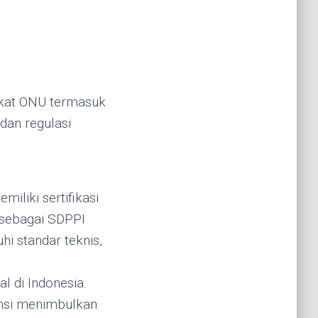
gkat ONU termasuk
dan regulasi
iliki sertifikasi
l sebagai SDPPI
i standar teknis,
l di Indonesia.
tensi menimbulkan