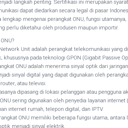
enjadi langkah penting. Sertifikasi ini merupakan syara
nikasi dapat diedarkan secara legal di pasar Indonesia
lengkap mengenai perangkat ONU, fungsi utamanya, 
ang perlu diketahui oleh produsen maupun importir.
t ONU?
Network Unit adalah perangkat telekomunikasi yang 
tik, khususnya pada teknologi GPON (Gigabit Passive Op
ngkat ONU adalah menerima sinyal optik dari jaringan
di sinyal digital yang dapat digunakan oleh perangk
outer, atau televisi.
sanya dipasang di lokasi pelanggan atau pengguna ak
ONU sering digunakan oleh penyedia layanan internet 
n internet rumah, telepon digital, dan IPTV.
ngkat ONU memiliki beberapa fungsi utama, antara l
tik menjadi sinyal elektrik.