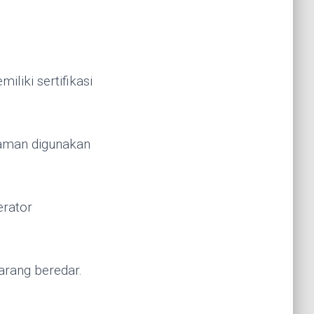
.
liki sertifikasi
 aman digunakan
erator
larang beredar.