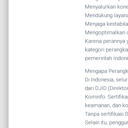
Menyalurkan konek
Mendukung layana
Menjaga kestabilan
Mengoptimalkan di
Karena perannya 
kategori perangka
pemerintah Indone
Mengapa Perangka
Di Indonesia, selu
dari DJID (Direkto
Kominfo. Sertifik
keamanan, dan kom
Tanpa sertifikasi 
Selain itu, pengg