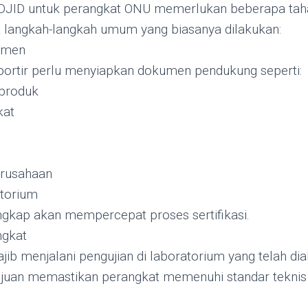
i DJID untuk perangkat ONU memerlukan beberapa taha
ut langkah-langkah umum yang biasanya dilakukan:
umen
portir perlu menyiapkan dokumen pendukung seperti:
 produk
kat
erusahaan
atorium
gkap akan mempercepat proses sertifikasi.
ngkat
b menjalani pengujian di laboratorium yang telah diak
tujuan memastikan perangkat memenuhi standar teknis