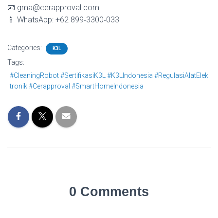
📧 gma@cerapproval.com
📱 WhatsApp: +62 899‑3300‑033
Categories:
K3L
Tags:
#CleaningRobot #SertifikasiK3L #K3LIndonesia #RegulasiAlatElek
tronik #Cerapproval #SmartHomeIndonesia
0 Comments