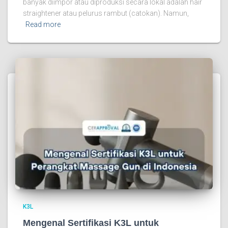
banyak diimpor atau diproduksi secara lokal adalah hair
straightener atau pelurus rambut (catokan). Namun,
Read more
K3L
Mengenal Sertifikasi K3L untuk