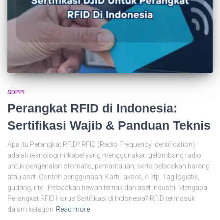
SDPPI
Perangkat RFID di Indonesia:
Sertifikasi Wajib & Panduan Teknis
Apa Itu Perangkat RFID? RFID (Radio Frequency Identification)
adalah teknologi nirkabel yang menggunakan gelombang radio
untuk pengenalan otomatis, pemantauan, serta pelacakan barang
atau aset. Contoh penggunaan: Kartu akses, e-ktp Tag logistik,
gudang, ritel Pelacakan hewan ternak dan aset industri Mengapa
Perangkat RFID Harus Sertifikasi di Indonesia? RFID termasuk
dalam kategori
Read more