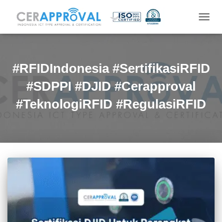
TOGG
NAVIG
#RFIDIndonesia #SertifikasiRFID
#SDPPI #DJID #Cerapproval
#TeknologiRFID #RegulasiRFID