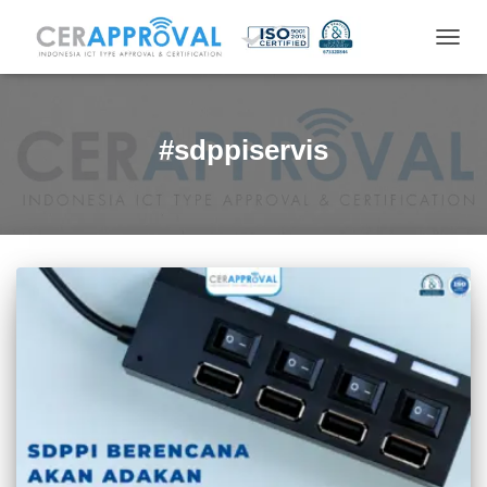
TOGG
NAVIG
#sdppiservis