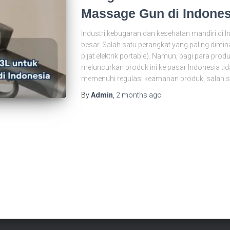
Massage Gun di Indones
Industri kebugaran dan kesehatan mandiri di
besar. Salah satu perangkat yang paling dimina
pijat elektrik portable). Namun, bagi para produ
meluncurkan produk ini ke pasar Indonesia t
memenuhi regulasi keamanan produk, salah 
By
Admin
,
2 months
ago