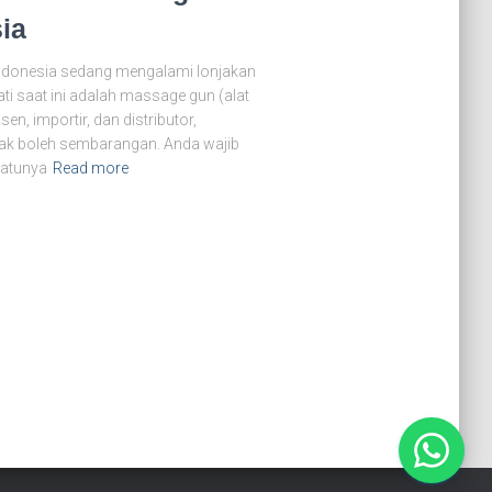
ia
 Indonesia sedang mengalami lonjakan
ti saat ini adalah massage gun (alat
sen, importir, dan distributor,
idak boleh sembarangan. Anda wajib
satunya
Read more