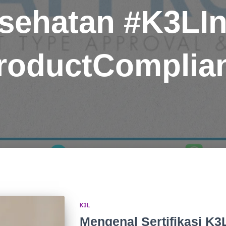
sehatan #K3LI
roductComplia
K3L
Mengenal Sertifikasi K3