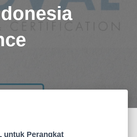
ndonesia
nce
L untuk Perangkat