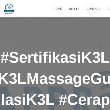
HOME
BERITA
CONTACT
D
#SertifikasiK3L
K3LMassageG
lasiK3L #Cerap