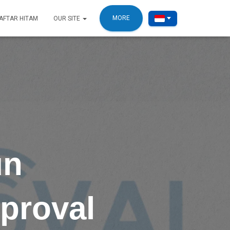
MORE
AFTAR HITAM
OUR SITE
un
proval