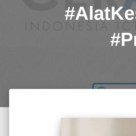
#AlatKe
#P