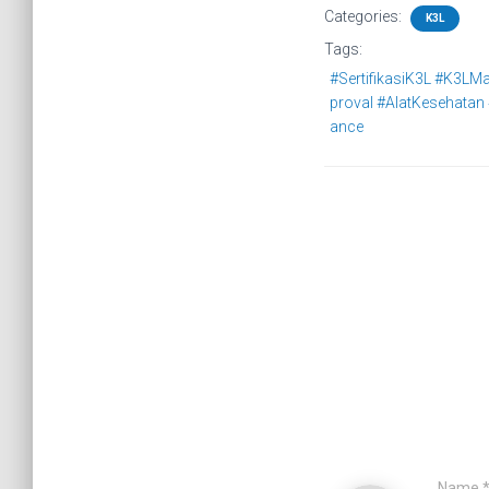
Categories:
K3L
Tags:
#SertifikasiK3L #K3L
proval #AlatKesehatan
ance
Name