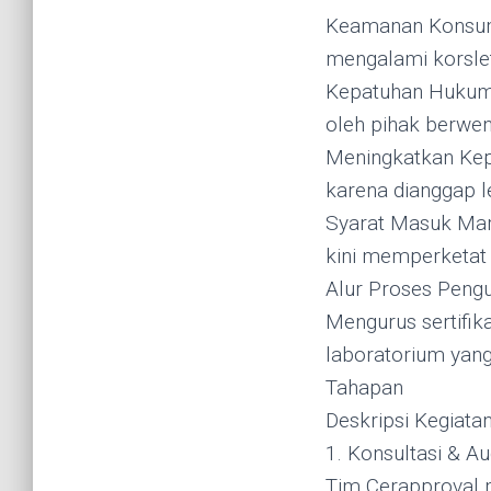
Keamanan Konsume
mengalami korslet
Kepatuhan Hukum: 
oleh pihak berwe
Meningkatkan Kep
karena dianggap l
Syarat Masuk Mark
kini memperketat 
Alur Proses Pengu
Mengurus sertifik
laboratorium yang
Tahapan
Deskripsi Kegiata
1. Konsultasi & A
Tim Cerapproval m