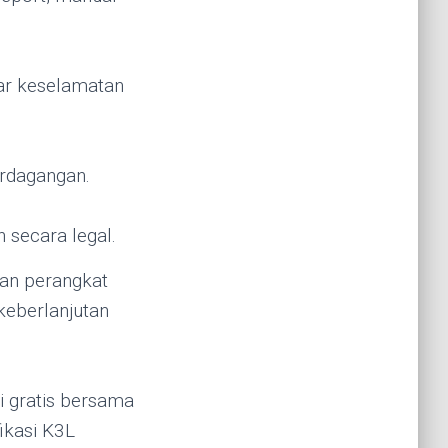
dar keselamatan
erdagangan.
 secara legal.
kan perangkat
keberlanjutan
i gratis bersama
ikasi K3L