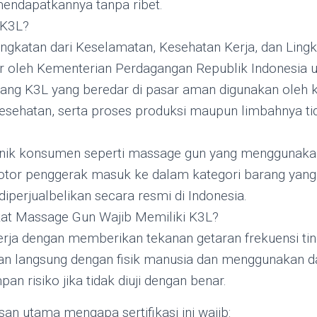
endapatkannya tanpa ribet.
i K3L?
gkatan dari Keselamatan, Kesehatan Kerja, dan Ling
iatur oleh Kementerian Perdagangan Republik Indonesia
ang K3L yang beredar di pasar aman digunakan oleh 
ehatan, serta proses produksi maupun limbahnya t
onik konsumen seperti massage gun yang menggunakan 
or penggerak masuk ke dalam kategori barang yang w
iperjualbelikan secara resmi di Indonesia.
t Massage Gun Wajib Memiliki K3L?
ja dengan memberikan tekanan getaran frekuensi ting
n langsung dengan fisik manusia dan menggunakan daya
an risiko jika tidak diuji dengan benar.
san utama mengapa sertifikasi ini wajib: