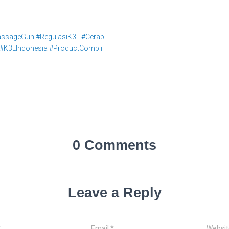
MassageGun #RegulasiK3L #Cerap
 #K3LIndonesia #ProductCompli
0 Comments
Leave a Reply
*
Email
*
Websit