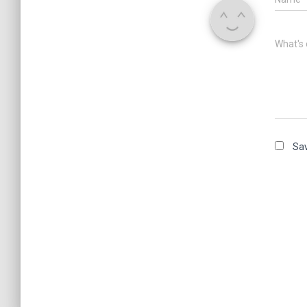
What's 
Sav