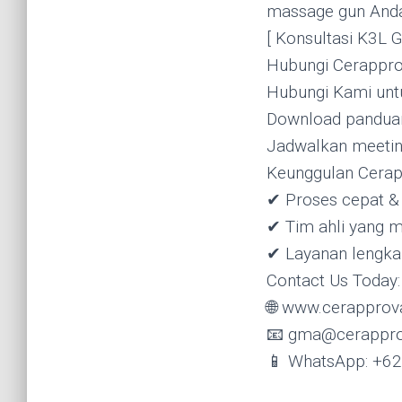
massage gun And
[ Konsultasi K3L 
Hubungi Cerappro
Hubungi Kami untuk
Download panduan 
Jadwalkan meeting
Keunggulan Cerap
✔ Proses cepat & 
✔ Tim ahli yang 
✔ Layanan lengka
Contact Us Today:
🌐 www.cerapprov
📧 gma@cerappro
📱 WhatsApp: +6