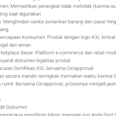
n: Memastikan perangkat tidak meledak (karena isu 
ing saat digunakan.
Menghindari sanksi penarikan barang dari pasar hing
nang.
ercayaan Konsumen: Produk dengan logo K3L terbukti 
egal dan aman.
etplace Besar: Platform e-commerce dan retail mode
syarat dokumen legalitas produk.
rusan Sertifikasi K3L bersama Cerapproval
asi secara mandiri seringkali memakan waktu karena bi
 rumit. Bersama Cerapproval, prosesnya menjadi jauh 
n
udit Dokumen
emeriksa spesifikasi teknis massage gun Anda (test 