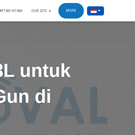
MORE
AFTAR HITAM
OUR SITE
3L untuk
Gun di