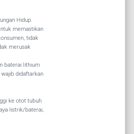
kungan Hidup.
 untuk memastikan
konsumen, tidak
idak merusak
baterai lithium
ajib didaftarkan
gi ke otot tubuh.
 listrik/baterai,