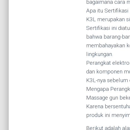
bagaimana cara m
Apa itu Sertifikas
K3L merupakan sin
Sertifikasi ini d
bahwa barang-bar
membahayakan kes
lingkungan.
Perangkat elektr
dan komponen mot
K3L-nya sebelum d
Mengapa Perangka
Massage gun beker
Karena bersentuha
produk ini menyimp
Berikut adalah ala