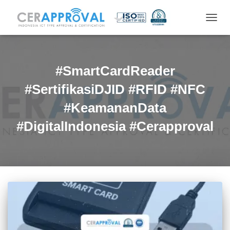
TOGG
NAVIG
#SmartCardReader
#SertifikasiDJID #RFID #NFC
#KeamananData
#DigitalIndonesia #Cerapproval