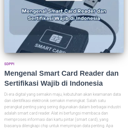
SDPPI
Mengenal Smart Card Reader dan
Sertifikasi Wajib di Indonesia
Di era digital yang semakin maju, kebutuhan akan keamanan data
dan identifikasi elektronik semakin meningkat. Salah satu
perangkat penting yang sering digunakan dalam berbagai industri
adalah smart card reader. Alat ini berfungsi membaca dan
memproses informasi dari kartu pintar (smart card), yang
biasanya dilengkapi chip untuk menyimpan data penting. Apa