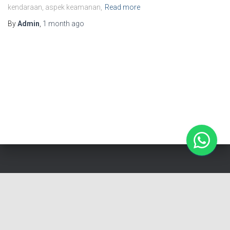
kendaraan, aspek keamanan,
Read more
By
Admin
,
1 month
ago
Cerapproval