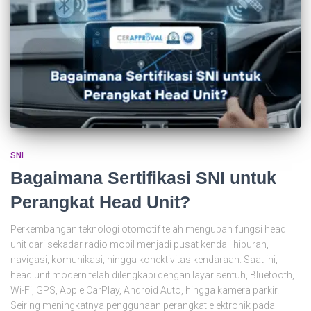
SNI
Bagaimana Sertifikasi SNI untuk
Perangkat Head Unit?
Perkembangan teknologi otomotif telah mengubah fungsi head
unit dari sekadar radio mobil menjadi pusat kendali hiburan,
navigasi, komunikasi, hingga konektivitas kendaraan. Saat ini,
head unit modern telah dilengkapi dengan layar sentuh, Bluetooth,
Wi-Fi, GPS, Apple CarPlay, Android Auto, hingga kamera parkir.
Seiring meningkatnya penggunaan perangkat elektronik pada