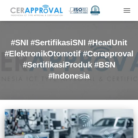
TOGG
NAVIG
#SNI #SertifikasiSNI #HeadUnit
#ElektronikOtomotif #Cerapproval
#SertifikasiProduk #BSN
#Indonesia