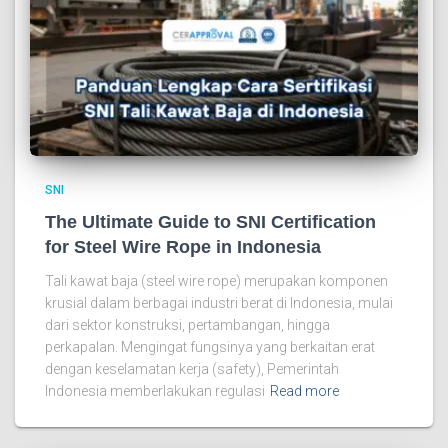
SNI
The Ultimate Guide to SNI Certification
for Steel Wire Rope in Indonesia
Tali kawat baja (steel wire rope) merupakan komponen
krusial dalam berbagai industri berat di Indonesia, mulai
dari sektor konstruksi, pertambangan, hingga
perkapalan. Mengingat fungsinya yang berkaitan erat
dengan keselamatan kerja (safety), Pemerintah
Indonesia memberlakukan regulasi
Read more