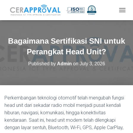
T
O
G
G
L
Bagaimana Sertifikasi SNI untuk
E
N
Perangkat Head Unit?
A
V
Published by
Admin
on
July 3, 2026
I
G
A
T
I
O
Perkembangan teknologi otomotif telah mengubah fungsi
N
head unit dari sekadar radio mobil menjadi pusat kendali
hiburan, navigasi, komunikasi, hingga konektivitas
kendaraan. Saat ini, head unit modern telah dilengkapi
dengan layar sentuh, Bluetooth, Wi-Fi, GPS, Apple CarPlay,