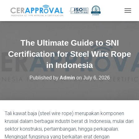
T
O
G
G
L
The Ultimate Guide to SNI
E
N
Certification for Steel Wire Rope
A
V
in Indonesia
I
G
Published by
Admin
on
July 6, 2026
A
T
I
O
N
Tali kawat baja (steel wire rope) merupakan komponen
krusial dalam berbagai industri berat di Indonesia, mulai dari
sektor konstruksi, pertambangan, hingga perkapalan.
Mengingat fungsinya yang berkaitan erat dengan