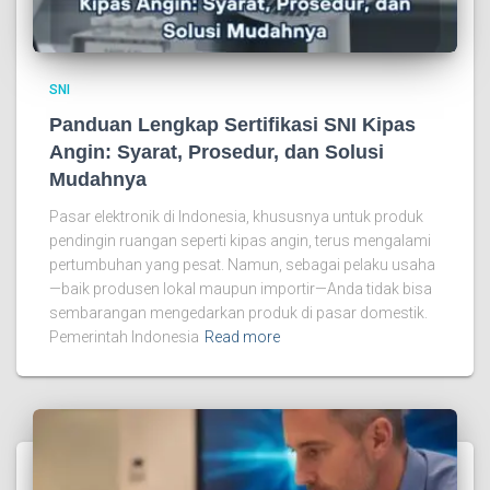
SNI
Panduan Lengkap Sertifikasi SNI Kipas
Angin: Syarat, Prosedur, dan Solusi
Mudahnya
Pasar elektronik di Indonesia, khususnya untuk produk
pendingin ruangan seperti kipas angin, terus mengalami
pertumbuhan yang pesat. Namun, sebagai pelaku usaha
—baik produsen lokal maupun importir—Anda tidak bisa
sembarangan mengedarkan produk di pasar domestik.
Pemerintah Indonesia
Read more