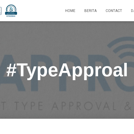
HOME
BERITA
CONTACT
D
#TypeApproal