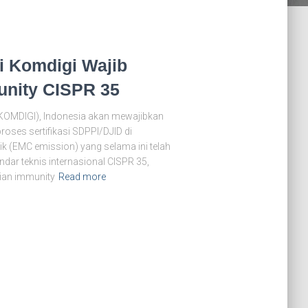
di Komdigi Wajib
unity CISPR 35
h KOMDIGI), Indonesia akan mewajibkan
oses sertifikasi SDPPI/DJID di
ik (EMC emission) yang selama ini telah
dar teknis internasional CISPR 35,
ian immunity
Read more