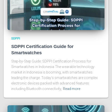
SDPPI
SDPPI Certification Guide for
Smartwatches
Step-by-Step Guide: SDPPI Certification Process for
Smartwatches in Indonesia The wearable technology
market in Indonesia is booming, with smartwatches
leading the charge. Today’s smartwatches are complex
electronic devices packed with advanced features
including Bluetooth connectivity,
Read more