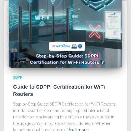
SDPPI
Guide to SDPPI Certification for WiFi
Routers
Step-by-Step Guide: SDPPI Certification for Wi-Fi Routers
in Indonesia The demand for high-speed internet and
reliable home networking has driven a massive surge in
the usage of Wi-Fi routers across Indonesia. Whether
launching dual-band routers,
Read more