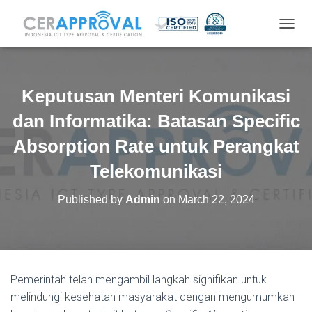
T
O
G
G
L
Keputusan Menteri Komunikasi
E
N
dan Informatika: Batasan Specific
A
V
Absorption Rate untuk Perangkat
I
Telekomunikasi
G
A
T
Published by
Admin
on
March 22, 2024
I
O
N
Pemerintah telah mengambil langkah signifikan untuk
melindungi kesehatan masyarakat dengan mengumumkan