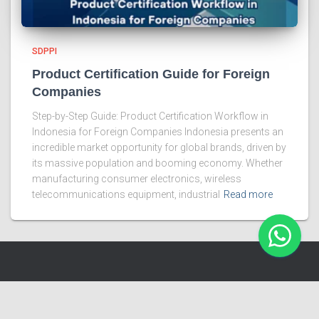
SDPPI
Product Certification Guide for Foreign
Companies
Step-by-Step Guide: Product Certification Workflow in
Indonesia for Foreign Companies Indonesia presents an
incredible market opportunity for global brands, driven by
its massive population and booming economy. Whether
manufacturing consumer electronics, wireless
telecommunications equipment, industrial
Read more
Cerapproval