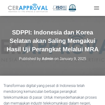
T
O
G
G
L
SDPPI: Indonesia dan Korea
E
N
Selatan akan Saling Mengakui
A
V
Hasil Uji Perangkat Melalui MRA
I
G
Published by
Admin
on
January 9, 2025
A
T
I
O
N
Transformasi digital yang pesat di Indonesia telah
mendorong kemunculan berbagai perangkat
telekomunikasi di pasar. Untuk menyederhanakan proses
dan memajukan industri telekomunikasi dalam negeri,