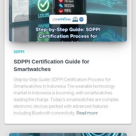
SDPPI
SDPPI Certification Guide for
Smartwatches
Step-by-Step Guide: SDPPI Certification Process for
Smartwatches in Indonesia The wearable technology
market in Indonesia is booming, with smartwatches
leading the charge. Today’s smartwatches are complex
electronic devices packed with advanced features
including Bluetooth connectivity,
Read more