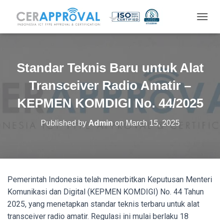
T
O
G
G
L
Standar Teknis Baru untuk Alat
E
N
Transceiver Radio Amatir –
A
V
KEPMEN KOMDIGI No. 44/2025
I
G
Published by
Admin
on
March 15, 2025
A
T
I
O
N
Pemerintah Indonesia telah menerbitkan Keputusan Menteri
Komunikasi dan Digital (KEPMEN KOMDIGI) No. 44 Tahun
2025, yang menetapkan standar teknis terbaru untuk alat
transceiver radio amatir. Regulasi ini mulai berlaku 18