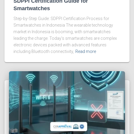
SDPPI Certification Guide for
Smartwatches
Step-by-Step Guide: SDPPI Certification Process for
Smartwatches in Indonesia The wearable technology
market in Indonesia is booming, with smartwatches
leading the charge. Today’s smartwatches are complex
electronic devices packed with advanced features
including Bluetooth connectivity,
Read more