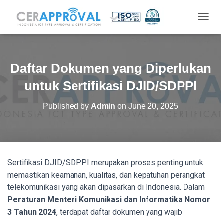
T
O
G
G
L
Daftar Dokumen yang Diperlukan
E
N
untuk Sertifikasi DJID/SDPPI
A
V
Published by
Admin
on
June 20, 2025
I
G
A
T
I
O
Sertifikasi DJID/SDPPI merupakan proses penting untuk
N
memastikan keamanan, kualitas, dan kepatuhan perangkat
telekomunikasi yang akan dipasarkan di Indonesia. Dalam
Peraturan Menteri Komunikasi dan Informatika Nomor
3 Tahun 2024
, terdapat daftar dokumen yang wajib