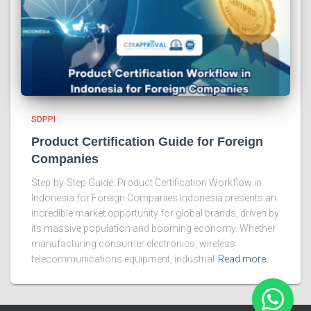
SDPPI
Product Certification Guide for Foreign
Companies
Step-by-Step Guide: Product Certification Workflow in
Indonesia for Foreign Companies Indonesia presents an
incredible market opportunity for global brands, driven by
its massive population and booming economy. Whether
manufacturing consumer electronics, wireless
telecommunications equipment, industrial
Read more