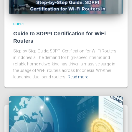
SDPPI
Guide to SDPPI Certification for WiFi
Routers
Step-by-Step Guide: SDPPI Certification for Wi-Fi Routers
in Indonesia The demand for high-speed internet and
reliable home networking has driven a massive surge in
the usage of Wi-Fi routers across Indonesia. Whether
launching dual-band routers,
Read more