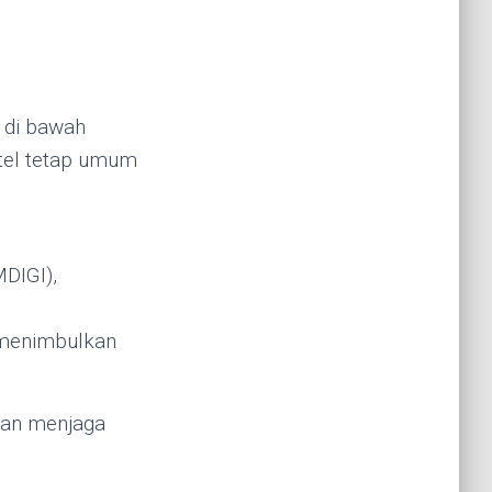
a di bawah
ostel tetap umum
DIGI),
 menimbulkan
dan menjaga