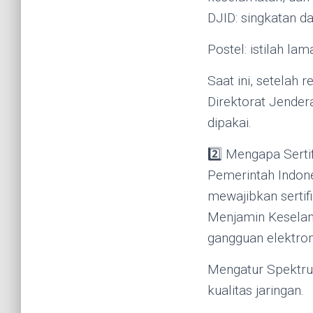
DJID: singkatan dar
Postel: istilah l
Saat ini, setelah 
Direktorat Jendera
dipakai.
2️⃣ Mengapa Sertif
Pemerintah Indone
mewajibkan sertifi
Menjamin Keselam
gangguan elektro
Mengatur Spektru
kualitas jaringan.