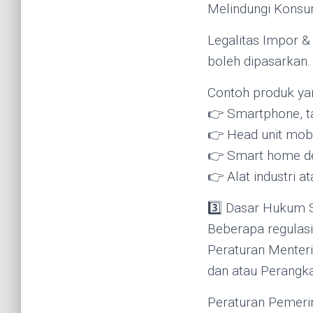
Melindungi Konsum
Legalitas Impor & 
boleh dipasarkan.
Contoh produk yang
👉 Smartphone, ta
👉 Head unit mob
👉 Smart home dev
👉 Alat industri a
3️⃣ Dasar Hukum S
Beberapa regulasi 
Peraturan Menteri
dan atau Perangk
Peraturan Pemerin