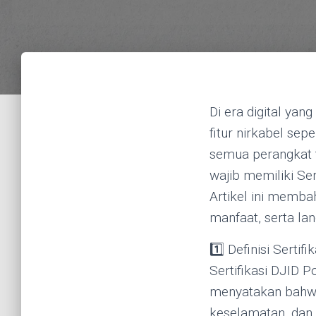
Di era digital ya
fitur nirkabel sepe
semua perangkat 
wajib memiliki Ser
Artikel ini memba
manfaat, serta la
1️⃣ Definisi Sertif
Sertifikasi DJID 
menyatakan bahwa
keselamatan, dan k