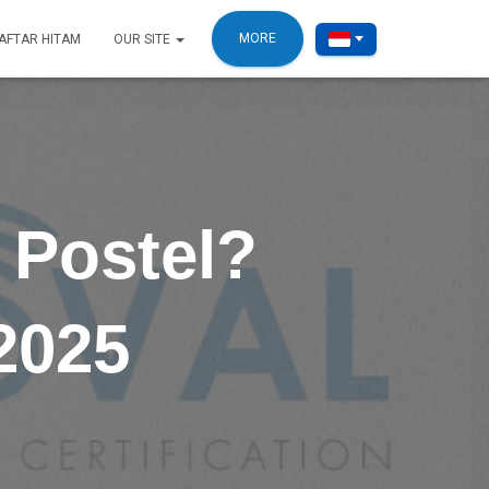
MORE
AFTAR HITAM
OUR SITE
D Postel?
2025