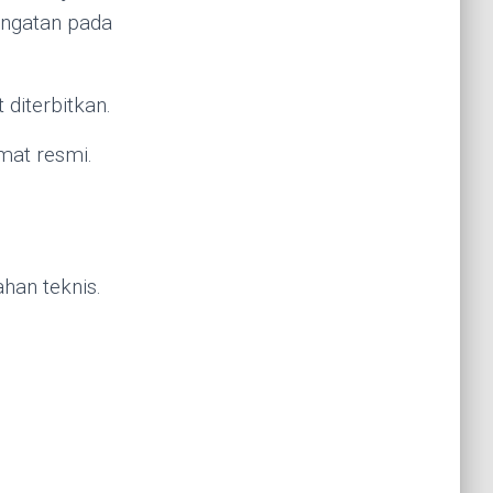
ingatan pada
diterbitkan.
rmat resmi.
han teknis.