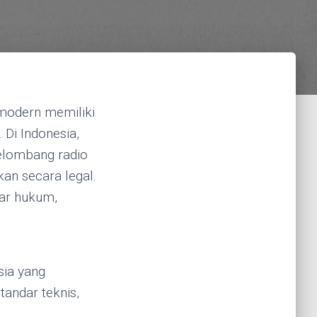
 modern memiliki
. Di Indonesia,
elombang radio
kan secara legal.
sar hukum,
sia yang
andar teknis,