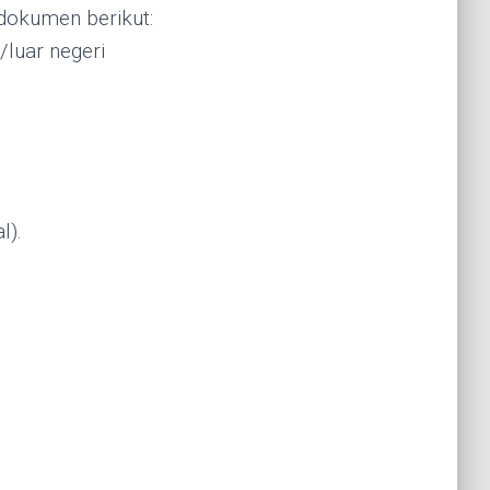
dokumen berikut:
/luar negeri
l).