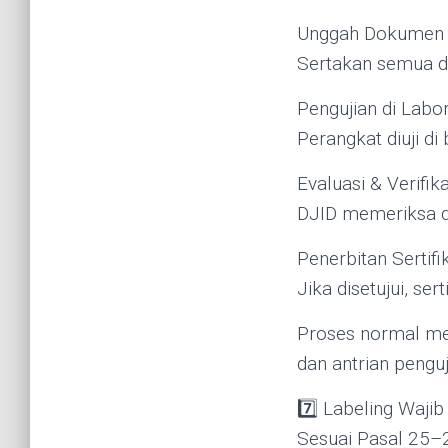
Unggah Dokumen
Sertakan semua do
Pengujian di Labo
Perangkat diuji di
Evaluasi & Verifika
DJID memeriksa do
Penerbitan Sertifi
Jika disetujui, se
Proses normal me
dan antrian penguj
7️⃣ Labeling Wajib
Sesuai Pasal 25–2