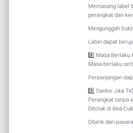
Memasang label be
perangkat dan ke
Mengunggah bukti 
Label dapat berupa
8️⃣ Masa Berlaku
Masa berlaku serti
Perpanjangan dapa
9️⃣ Sanksi Jika Tid
Perangkat tanpa se
Ditolak di Bea Cuk
Ditarik dari pasar