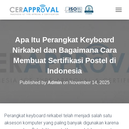
T
O
G
G
L
Apa Itu Perangkat Keyboard
E
N
Nirkabel dan Bagaimana Cara
A
V
Membuat Sertifikasi Postel di
I
Indonesia
G
A
T
Published by
Admin
on
November 14, 2025
I
O
N
Perangkat keyboard nirkabel telah menjadi salah satu
aksesori komputer yang paling banyak digunakan karena