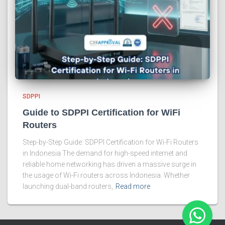
SDPPI
Guide to SDPPI Certification for WiFi
Routers
Step-by-Step Guide: SDPPI Certification for Wi-Fi Routers
in Indonesia The demand for high-speed internet and
reliable home networking has driven a massive surge in
the usage of Wi-Fi routers across Indonesia. Whether
launching dual-band routers,
Read more