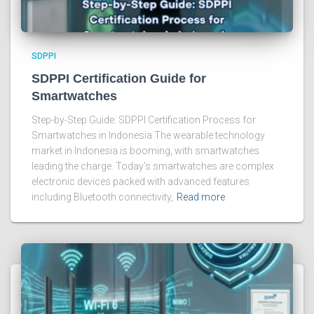
SDPPI
SDPPI Certification Guide for
Smartwatches
Step-by-Step Guide: SDPPI Certification Process for
Smartwatches in Indonesia The wearable technology
market in Indonesia is booming, with smartwatches
leading the charge. Today’s smartwatches are complex
electronic devices packed with advanced features
including Bluetooth connectivity,
Read more