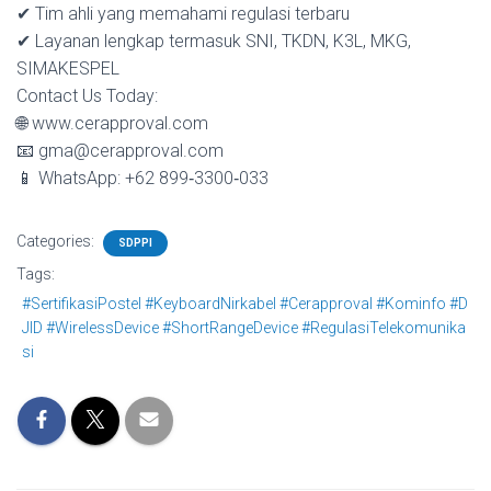
✔ Tim ahli yang memahami regulasi terbaru
✔ Layanan lengkap termasuk SNI, TKDN, K3L, MKG,
SIMAKESPEL
Contact Us Today:
🌐 www.cerapproval.com
📧 gma@cerapproval.com
📱 WhatsApp: +62 899‑3300‑033
Categories:
SDPPI
Tags:
#SertifikasiPostel #KeyboardNirkabel #Cerapproval #Kominfo #D
JID #WirelessDevice #ShortRangeDevice #RegulasiTelekomunika
si