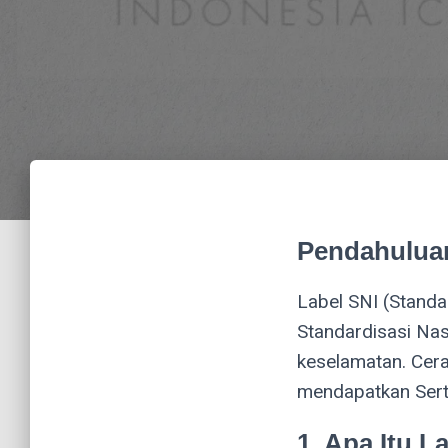
Pendahulua
Label SNI (Standa
Standardisasi Na
keselamatan. Cera
mendapatkan Serti
1. Apa Itu L