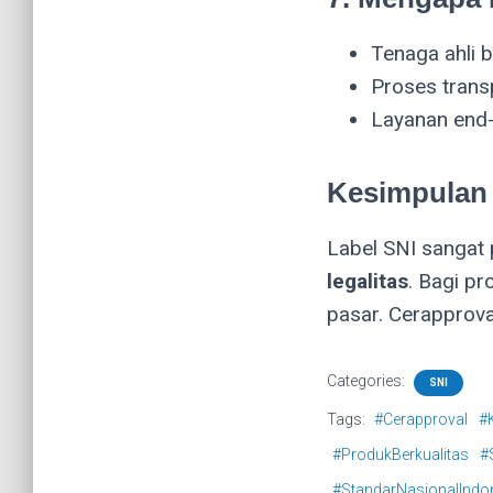
Tenaga ahli b
Proses trans
Layanan end-t
Kesimpulan
Label SNI sangat 
legalitas
. Bagi p
pasar. Cerapprov
Categories:
SNI
Tags:
#Cerapproval
#
#ProdukBerkualitas
#
#StandarNasionalIndo