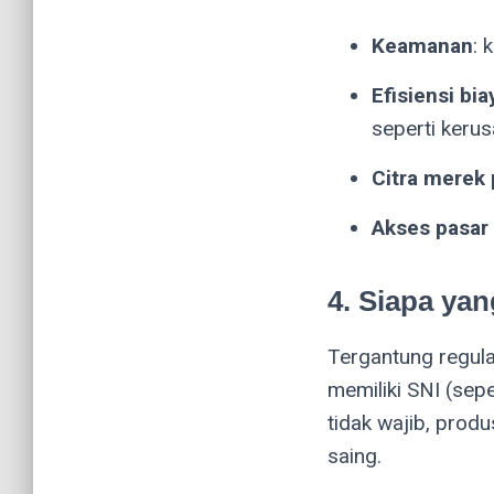
Keamanan
: 
Efisiensi bi
seperti kerus
Citra merek 
Akses pasar 
4. Siapa ya
Tergantung regul
memiliki SNI (sepe
tidak wajib, prod
saing.