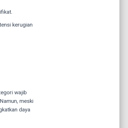
ikat.
tensi kerugian
egori wajib
). Namun, meski
ngkatkan daya