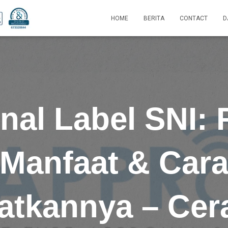
HOME
BERITA
CONTACT
D
al Label SNI: 
Manfaat & Car
tkannya – Cer