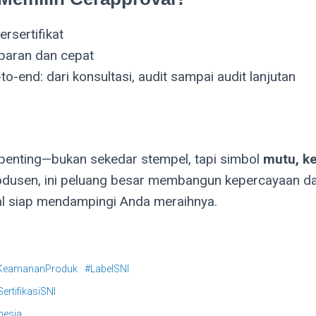
ersertifikat
paran dan cepat
o-end: dari konsultasi, audit sampai audit lanjutan
penting—bukan sekedar stempel, tapi simbol
mutu, k
rodusen, ini peluang besar membangun kepercayaan 
al siap mendampingi Anda meraihnya.
KeamananProduk
#LabelSNI
SertifikasiSNI
nesia