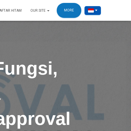
MORE
AFTAR HITAM
OUR SITE
Fungsi,
a
approval