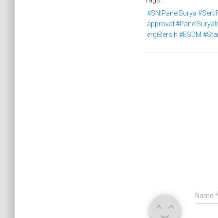
Tags:
#SNIPanelSurya #Sertif
approval #PanelSuryaI
ergiBersih #ESDM #Sta
Name