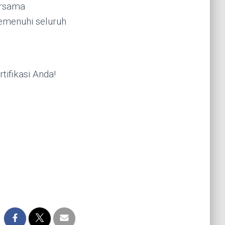
ersama
emenuhi seluruh
tifikasi Anda!