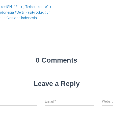
ikasiSNI #EnergiTerbarukan #Cer
ndonesia #SertifikasiProduk #En
ndarNasionalIndonesia
0 Comments
Leave a Reply
*
Email
*
Websit