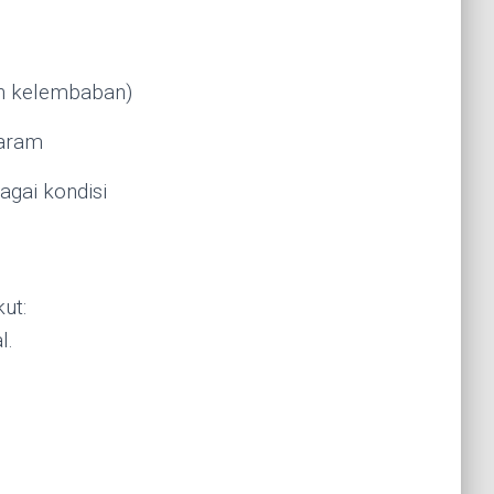
an kelembaban)
garam
agai kondisi
ut:
l.