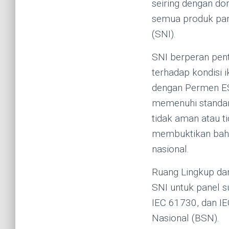
seiring dengan do
semua produk pan
(SNI).
SNI berperan pent
terhadap kondisi i
dengan Permen ES
memenuhi standar
tidak aman atau t
membuktikan bahwa
nasional.
Ruang Lingkup dan
SNI untuk panel s
IEC 61730, dan IE
Nasional (BSN).