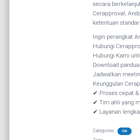
secara berkelanj
Cerapproval, And
ketentuan standar
Ingin perangkat An
Hubungi Cerapprova
Hubungi Kami untuk
Download panduan 
Jadwalkan meeting
Keunggulan Cerap
✔ Proses cepat & 
✔ Tim ahli yang 
✔ Layanan lengk
Categories:
SNI