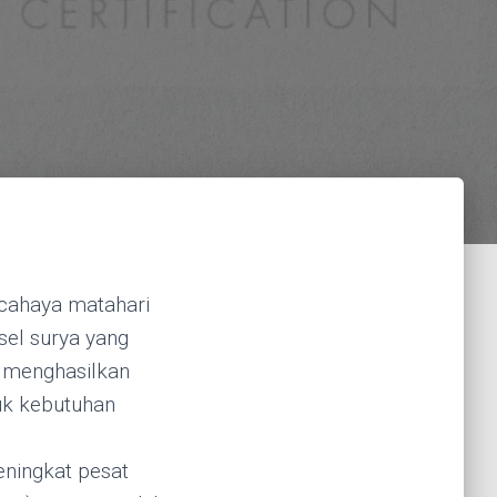
 cahaya matahari
-sel surya yang
u menghasilkan
tuk kebutuhan
eningkat pesat