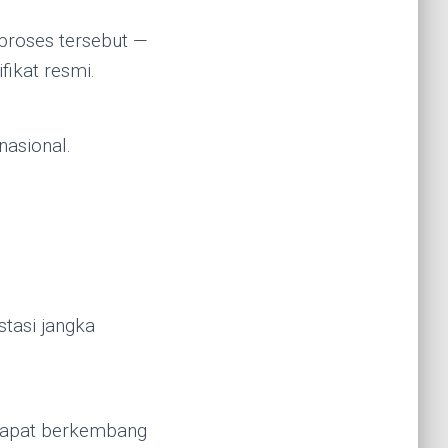
proses tersebut —
fikat resmi.
asional.
stasi jangka
a dapat berkembang