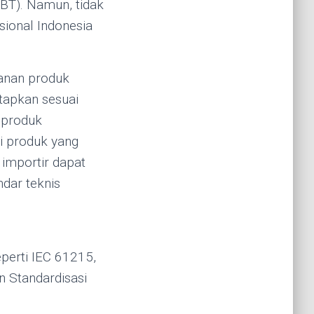
EBT). Namun, tidak
ional Indonesia
hanan produk
etapkan sesuai
 produk
i produk yang
 importir dapat
dar teknis
perti IEC 61215,
n Standardisasi