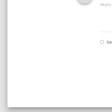
What's 
Sav