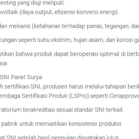
ting yang diuji meliputi:
voltaik (daya output, efisiensi konversi energi)
dan mekanis (ketahanan terhadap panas, tegangan, d
gkungan seperti suhu ekstrim, hujan asam, dan korosi 
astikan bahwa produk dapat beroperasi optimal di berb
sia.
i SNI Panel Surya
sertifikasi SNI, produsen harus melalui tahapan berik
baga Sertifikasi Produk (LSPro) seperti Cerapprova
ratorium terakreditasi sesuai standar SNI terkait.
 pabrik untuk memastikan konsistensi produksi.
kat SNI setelah hasil pengujian dinyatakan lulus.