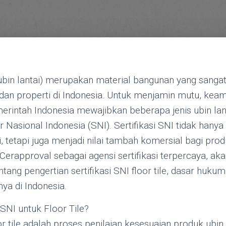
 (ubin lantai) merupakan material bangunan yang sanga
 dan properti di Indonesia. Untuk menjamin mutu, kea
erintah Indonesia mewajibkan beberapa jenis ubin lan
Nasional Indonesia (SNI). Sertifikasi SNI tidak hanya
, tetapi juga menjadi nilai tambah komersial bagi prod
i, Cerapproval sebagai agensi sertifikasi terpercaya, 
tang pengertian sertifikasi SNI floor tile, dasar huku
ya di Indonesia.
i SNI untuk Floor Tile?
oor tile adalah proses penilaian kesesuaian produk ubin