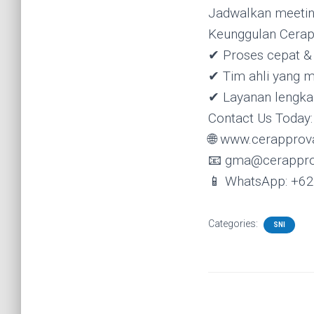
Jadwalkan meeting
Keunggulan Cerap
✔ Proses cepat & 
✔ Tim ahli yang 
✔ Layanan lengk
Contact Us Today:
🌐 www.cerapprov
📧 gma@cerappro
📱 WhatsApp: +6
Categories:
SNI