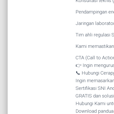
Konsultasi teknis 
Pendampingan end
Jaringan laborato
Tim ahli regulasi 
Kami memastikan p
CTA (Call to Actio
👉 Ingin mengurus
📞 Hubungi Cerapp
Ingin memasarkan
Sertifikasi SNI A
GRATIS dan solusi 
Hubungi Kami untuk
Download panduan 