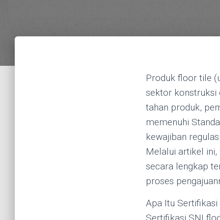
Produk floor tile
sektor konstruksi
tahan produk, pem
memenuhi Standar 
kewajiban regulasi
Melalui artikel in
secara lengkap ten
proses pengajuann
Apa Itu Sertifikas
Sertifikasi SNI fl