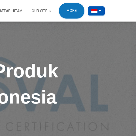
MORE
AFTAR HITAM
OUR SITE
 Produk
donesia