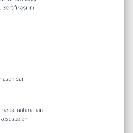
ertifikasi ini
emasan dan
antai antara lain:
 Kesesuaian