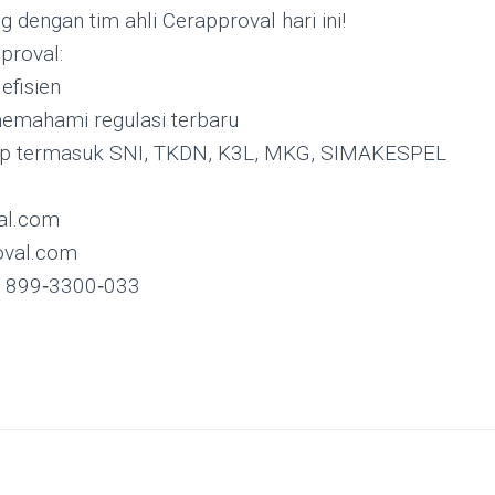
 dengan tim ahli Cerapproval hari ini!
proval:
efisien
memahami regulasi terbaru
ap termasuk SNI, TKDN, K3L, MKG, SIMAKESPEL
al.com
val.com
2 899‑3300‑033