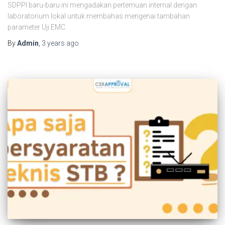
SDPPI baru-baru ini mengadakan pertemuan internal dengan
laboratorium lokal untuk membahas mengenai tambahan
parameter Uji EMC
By
Admin
,
3 years
ago