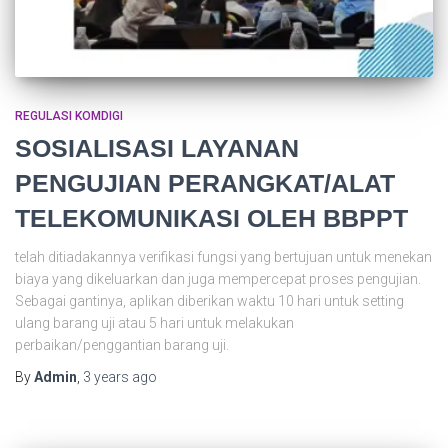
REGULASI KOMDIGI
SOSIALISASI LAYANAN
PENGUJIAN PERANGKAT/ALAT
TELEKOMUNIKASI OLEH BBPPT
telah ditiadakannya verifikasi fungsi yang bertujuan untuk menekan
biaya yang dikeluarkan dan juga mempercepat proses pengujian.
Sebagai gantinya, aplikan diberikan waktu 10 hari untuk setting
ulang barang uji atau 5 hari untuk melakukan
perbaikan/penggantian barang uji.
By
Admin
,
3 years
ago