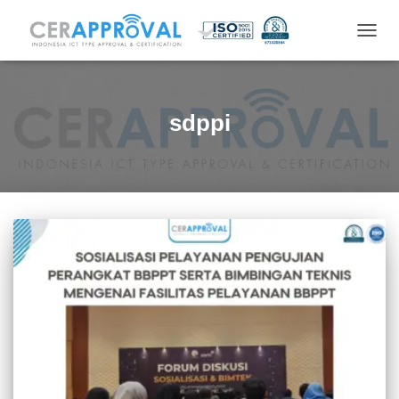
TOGG
NAVIG
sdppi